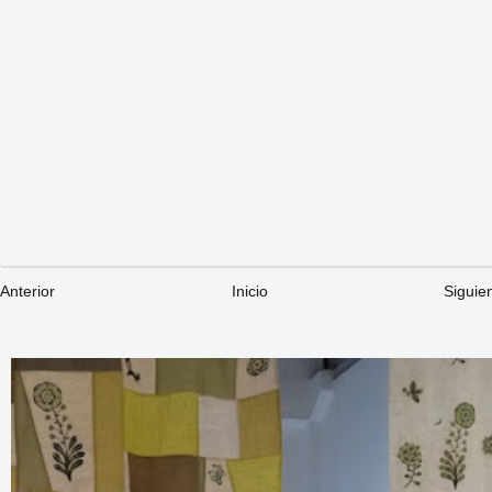
Anterior
Inicio
Siguie