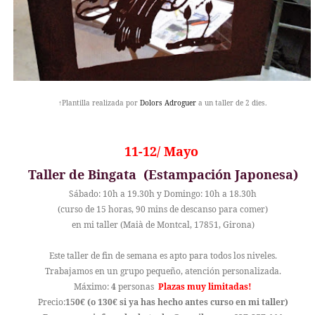
↑Plantilla realizada por
Dolors Adroguer
a un taller de 2 dies.
11-12/ Mayo
Taller de Bingata (Estampación Japonesa)
Sábado: 10h a 19.30h y Domingo: 10h a 18.30h
(curso de 15 horas, 90 mins de descanso para comer)
en mi taller (Maià de Montcal, 17851, Girona)
Este taller de fin de semana es apto para todos los niveles.
Trabajamos en un grupo pequeño, atención personalizada.
Máximo:
4
personas
Plazas muy limitadas!
Precio:
150€
(o 130€ si ya has hecho antes curso en mi taller)