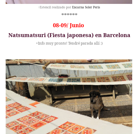
↑Estencil realizado por
Encarna Soler Peris
******
08-09/ Junio
Natsumatsuri (Fiesta japonesa)
en Barcelona
+Info muy pronto! Tendré parada allí :)