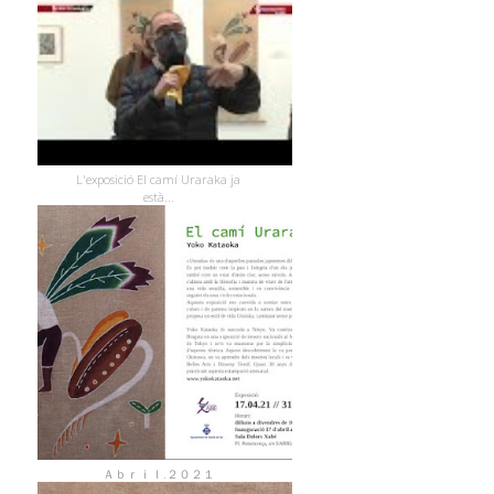
L'exposició El camí Uraraka ja
està...
Ａｂｒｉｌ.２０２１