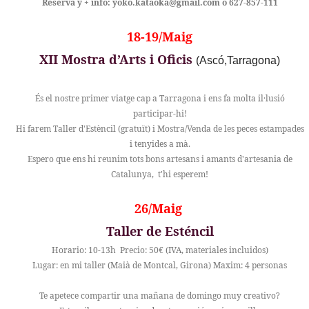
Reserva y + info: yoko.kataoka@gmail.com o 627-857-111
18-19/Maig
XII Mostra d’Arts i Oficis
(Ascó,Tarragona)
És el nostre primer viatge cap a Tarragona i ens fa molta il·lusió
participar-hi!
Hi farem Taller d'Estèncil (gratuït) i Mostra/Venda de les peces estampades
i tenyides a mà.
Espero que ens hi reunim tots bons artesans i amants d'artesania de
Catalunya, t'hi esperem!
26/Maig
Taller de Esténcil
Horario: 10-13h Precio: 50€ (IVA, materiales incluidos)
Lugar: en mi taller (Maià de Montcal, Girona) Maxim: 4 personas
Te apetece compartir una mañana de domingo muy creativo?