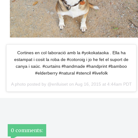
Cortines en col·laboració amb la #yokokataoka . Ella ha
estampat i cosit la roba de #cotoroig i jo he fet el suport de
canya i saüc. #curtains #handmade #handprint #bamboo
#elderberry #natural #stencil #livefolk
A photo posted by @enlluiset on
Aug 16, 2015 at 4:44am PDT
0 comments: