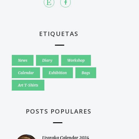
ETIQUETAS
News
Diary
Workshop
Calendar
Exhibition
Bags
Art T-Shirts
POSTS POPULARES
Uraraka Calendar 2024