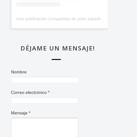
Una publicación compartida de yoko.kataoka (@_yoko.kataoka_)
DÉJAME UN MENSAJE!
Nombre
Correo electrónico
*
Mensaje
*