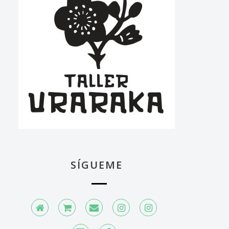
kyu (actualmente Okinawa, Japón). La característica más destac
 2 días. Aprendemos : ♦ Preparar el diseño y prelavado del teji
, uno tradicional o escoger uno de los diseños de Yoko. Este c
SÍGUEME