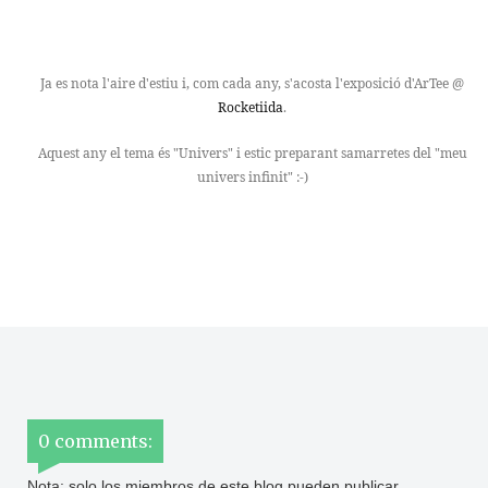
Ja es nota l'aire d'estiu i, com cada any, s'acosta l'exposició d'ArTee @
Rocketiida
.
Aquest any el tema és "Univers" i estic preparant samarretes del "meu
univers infinit" :-)
0 comments:
Nota: solo los miembros de este blog pueden publicar