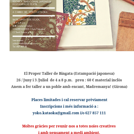
El Proper Taller de Bingata (Estampació japonesa)
26 / Juny i 3 /Juliol de 4 a 8 p.m. preu : 60 € material inclòs
Anem a fer taller a un poble amb encant, Madremanya! (Girona)
Places limitades i cal reservar prèviament
Inscripcions i més informació a :
yoko.kataoka@gmail.com i/o 627 857 111
Moltes gràcies per reunir-nos a totes noies creatives
i amb pensament a medi ambient.