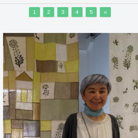
1
2
3
4
5
»