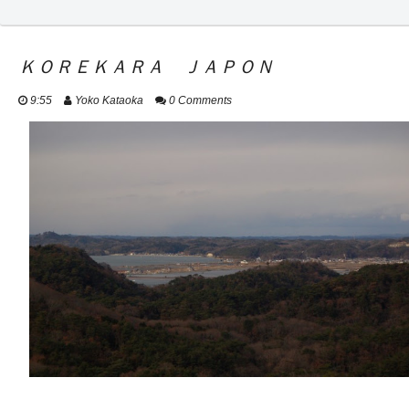
ＫＯＲＥＫＡＲＡ ＪＡＰＯＮ
9:55
Yoko Kataoka
0 Comments