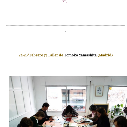
す。
---------------------------------------------------------------------------------------------------------
-
24-25/ Febrero @ Taller de
Tomoko Yamashita
(Madrid)