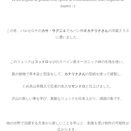
nuevo :-)
この冬、バルセロナの
カサ・サグニエ
でカバン作家
カテリナさん
の洋裁クラス
に通いました。
このリュックは
コットロッジ
のスペイン産オーガニック綿の生地を使い、
庭の植物で草木染と型染をして、
カテリナさん
の型紙を使って縫製し、
とめ具は革職人で忍者の友人
リサンドロ
と仕上げました。
沢山の新しい事を学び、素敵なリュックが出来上がり、感謝の春です。
他の分野で活躍する方達から新しいことを学ぶと、刺激を受け制作の可能性が
広がります。