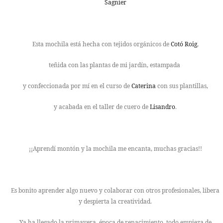
Sagnier
TALLERES
CUIDADOS
Esta mochila está hecha con tejidos orgánicos de
Cotó Roig
,
teñida con las plantas de mi jardín, estampada
CALENDARIO
y confeccionada por mí en el curso de
Caterina
con sus plantillas,
CONTACTO
y acabada en el taller de cuero de
Lisandro
.
SUSCRÍBETE
¡¡Aprendí montón y la mochila me encanta, muchas gracias!!
Es bonito aprender algo nuevo y colaborar con otros profesionales, libera
y despierta la creatividad.
Ya ha llegado la primavera, época de renacimiento, todo empieza de