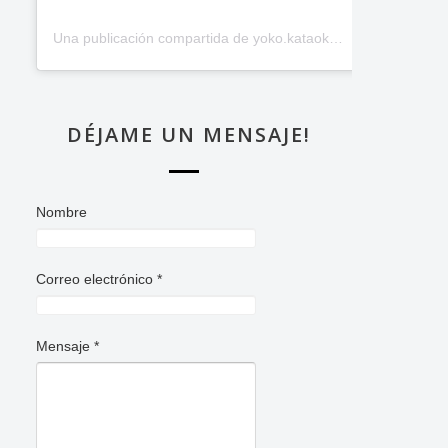
Una publicación compartida de yoko.kataoka (@_yoko.kataoka_)
DÉJAME UN MENSAJE!
Nombre
Correo electrónico
*
Mensaje
*