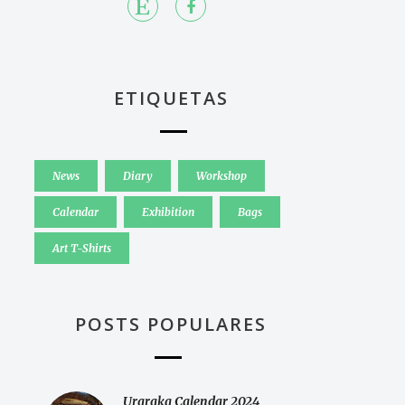
ETIQUETAS
News
Diary
Workshop
Calendar
Exhibition
Bags
Art T-Shirts
POSTS POPULARES
Uraraka Calendar 2024