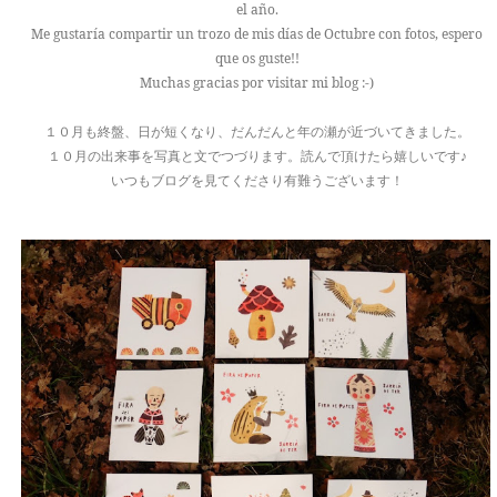
el año.
TALLERES
Me gustaría compartir un trozo de mis días de Octubre con fotos, espero
que os guste!!
Muchas gracias por visitar mi blog :-)
CUIDADOS
１０月も終盤、日が短くなり、だんだんと年の瀬が近づいてきました。
CALENDARIO
１０月の出来事を写真と文でつづります。読んで頂けたら嬉しいです♪
いつもブログを見てくださり有難うございます！
CONTACTO
SUSCRÍBETE