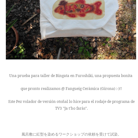
Una prueba para taller de Bingata en Furoshiki, una propuesta bonita
que pronto realizamos @ Fangueig Ceràmica (Girona) :-)!!
Este Pez volador de versión otoñal lo hice para el rodaje de programa de
TV3 "Ja t'ho faràs".
風呂敷に紅型を染めるワークショップの依頼を受けて試染。